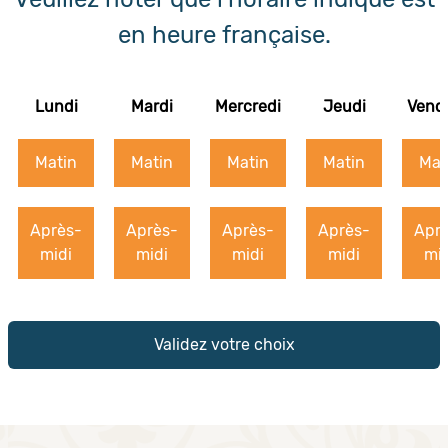
en heure française.
Lundi
Mardi
Mercredi
Jeudi
Vend
Matin
Matin
Matin
Matin
Mat
Après-
Après-
Après-
Après-
Apr
midi
midi
midi
midi
mid
Validez votre choix