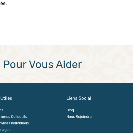
tée.
.
Pour Vous Aider
 Utiles
Liens Social
os
Blog
mmes Collectifs
Nous Rejoindre
mmes Individuels
gnages