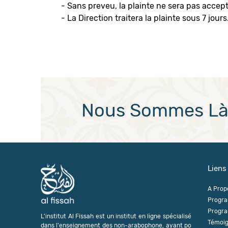
- Sans preveu, la plainte ne sera pas accep
- La Direction traitera la plainte sous 7 jours
Nous Sommes Là 
Liens
A Prop
Progra
Progra
L'institut Al Fissah est un institut en ligne spécialisé
Témoi
dans l'enseignement des non-arabophone, ayant po